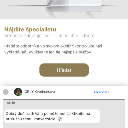
Nájdite špecialistu
Rebríček združuje tých najlepších v odbore
Hľadáte odborníka vo svojom okolí? Skontrolujte náš
vyhľadávač. Využívajte len tie najlepšie služby.
Hľadať
ORLY Kvetinárstva
Live chat
09:59
Organizátor hodnotenia
Hodnotenie
Kontakt
Dobrý deň, radi Vám pomôžeme! 🙂 Kliknite na
Bright Side Solutions sp. z o.
Laureáti
Kontakt
príslušnú tému konverzácie! 🙂
o. sp. k.
Lista
ul. Ruska 22
wszystkich