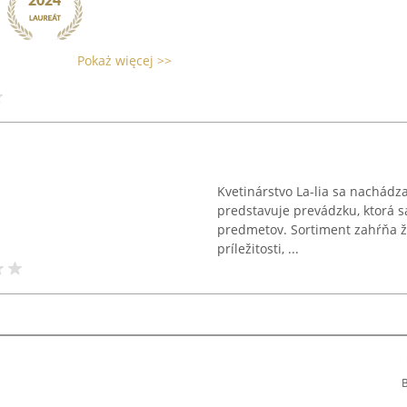
Pokaż więcej >>
Kvetinárstvo La-lia sa nachádz
predstavuje prevádzku, ktorá s
predmetov. Sortiment zahŕňa ži
príležitosti, ...
B