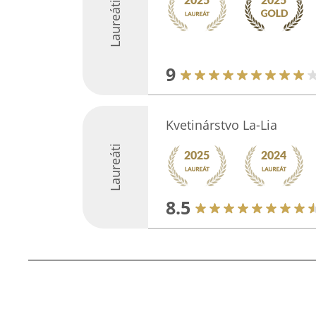
Laureáti
9
Kvetinárstvo La-Lia
Laureáti
8.5