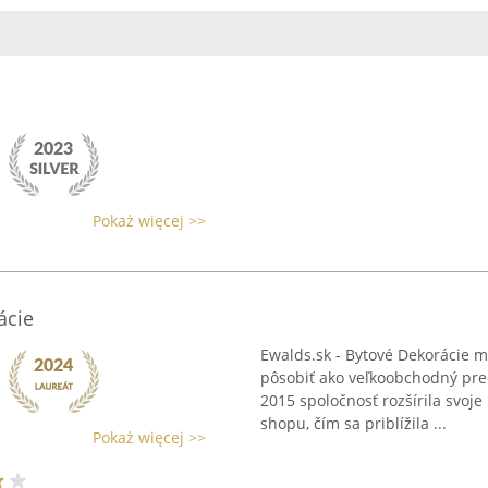
a
Pokaż więcej >>
ácie
Ewalds.sk - Bytové Dekorácie m
pôsobiť ako veľkoobchodný pre
2015 spoločnosť rozšírila svoj
shopu, čím sa priblížila ...
Pokaż więcej >>