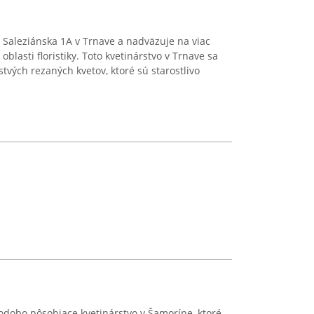
 Saleziánska 1A v Trnave a nadväzuje na viac
blasti floristiky. Toto kvetinárstvo v Trnave sa
tvých rezaných kvetov, ktoré sú starostlivo
odobo pôsobiace kvetinárstvo v Šamoríne, ktoré