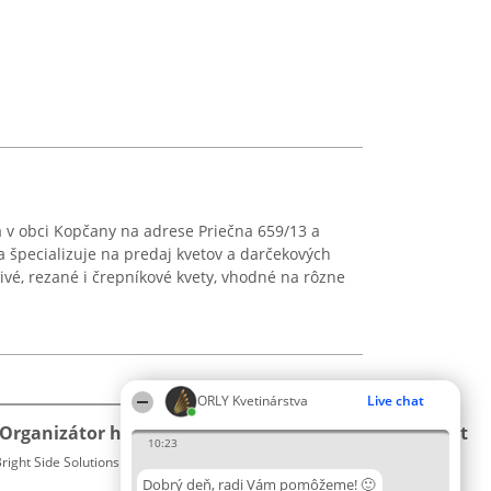
a v obci Kopčany na adrese Priečna 659/13 a
a špecializuje na predaj kvetov a darčekových
vé, rezané i črepníkové kvety, vhodné na rôzne
ORLY Kvetinárstva
Live chat
Organizátor hodnotenia
Hodnotenie
Kontakt
10:23
right Side Solutions sp. z o. o. sp. k.
Laureáti
Kontakt
ul. Ruska 22
Lista
Dobrý deň, radi Vám pomôžeme! 🙂