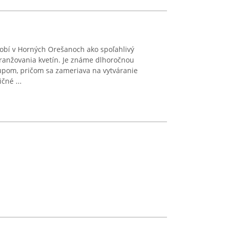
sobí v Horných Orešanoch ako spoľahlivý
 aranžovania kvetín. Je známe dlhoročnou
upom, pričom sa zameriava na vytváranie
čné ...