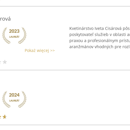
rová
Kvetinárstvo Iveta Cisárová pô
poskytovateľ služieb v oblasti
praxou a profesionálnym príst
aranžmánov vhodných pre rozli
Pokaż więcej >>