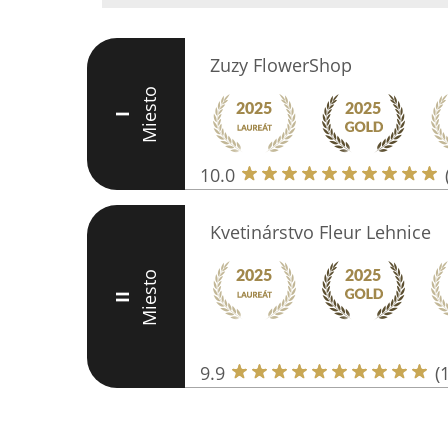
Zuzy FlowerShop
Miesto
I
10.0
Kvetinárstvo Fleur Lehnice
Miesto
II
9.9
(