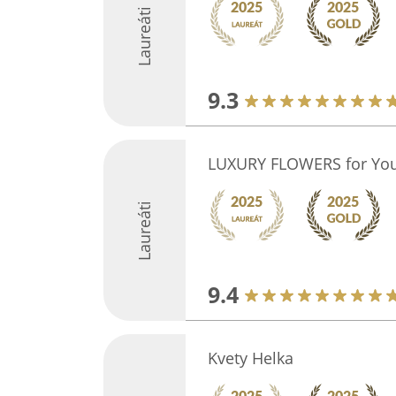
Laureáti
9.3
LUXURY FLOWERS for You
Laureáti
9.4
Kvety Helka