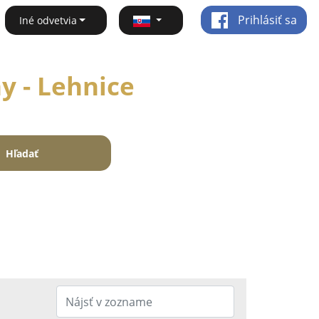
Prihlásiť sa
Iné odvetvia
y - Lehnice
Hľadať