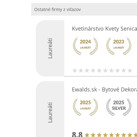
Ostatné firmy z viťazov
Kvetinárstvo Kvety Senic
Laureáti
Ewalds.sk - Bytové Dekor
Laureáti
8.8