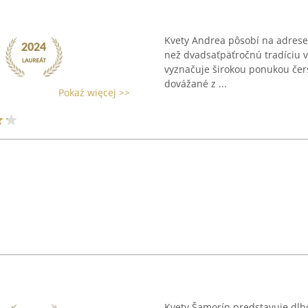
Kvety Andrea pôsobí na adrese
než dvadsaťpäťročnú tradíciu v o
vyznačuje širokou ponukou čers
dovážané z ...
Pokaż więcej >>
Kvety Šamorín predstavuje dlh