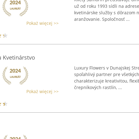
už od roku 1993 sídli na adres
kvetinárske služby s dôrazom n
aranžovanie. Spoločnosť ...
Pokaż więcej >>
 Kvetinárstvo
Luxury Flowers v Dunajskej Str
spoľahlivý partner pre všetkých
charakterizuje kreativitou, fle
črepníkových rastlín, ...
Pokaż więcej >>