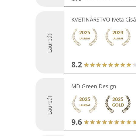
KVETINÁRSTVO Iveta Cisá
Laureáti
8.2
MD Green Design
Laureáti
9.6