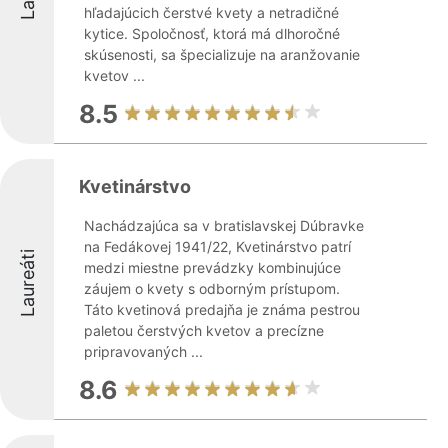
hľadajúcich čerstvé kvety a netradičné
kytice. Spoločnosť, ktorá má dlhoročné
skúsenosti, sa špecializuje na aranžovanie
kvetov ...
8.5
Kvetinárstvo
Nachádzajúca sa v bratislavskej Dúbravke
na Fedákovej 1941/22, Kvetinárstvo patrí
Laureáti
medzi miestne prevádzky kombinujúce
záujem o kvety s odborným prístupom.
Táto kvetinová predajňa je známa pestrou
paletou čerstvých kvetov a precízne
pripravovaných ...
8.6