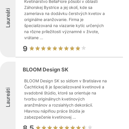
Kvetinárstvo BellaFiore pôsobí v oblasti
Záhorskej Bystrice a jej okolí, kde sa
Laureáti
zameriava na dodávku čerstvých kvetov a
originálne aranžovanie. Firma je
špecializovaná na viazanie kytíc určených
na rôzne príležitosti významné v živote,
vrátane ...
9
BLOOM Design SK
BLOOM Design SK so sídlom v Bratislave na
Čachtickej 8 je špecializované kvetinové a
Laureáti
svadobné štúdio, ktoré sa orientuje na
tvorbu originálnych kvetinových
aranžmánov a rozsiahlych dekorácií.
Hlavnou náplňou práce štúdia je
zabezpečenie kvetinovej ...
8.5