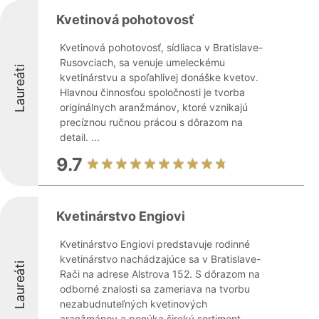
Kvetinová pohotovosť
Kvetinová pohotovosť, sídliaca v Bratislave-
Rusovciach, sa venuje umeleckému
Laureáti
kvetinárstvu a spoľahlivej donáške kvetov.
Hlavnou činnosťou spoločnosti je tvorba
originálnych aranžmánov, ktoré vznikajú
precíznou ručnou prácou s dôrazom na
detail. ...
9.7
Kvetinárstvo Engiovi
Kvetinárstvo Engiovi predstavuje rodinné
kvetinárstvo nachádzajúce sa v Bratislave-
Laureáti
Rači na adrese Alstrova 152. S dôrazom na
odborné znalosti sa zameriava na tvorbu
nezabudnuteľných kvetinových
aranžmánov a ponúka široký sortiment