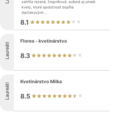
zahŕňa rezané, črepníkové, sušené aj umelé
kvety, ktoré spoločnosť dopĺňa
darčekovými ...
8.1
Flores - kvetinárstvo
Laureáti
8.3
Kvetinárstvo Milka
Laureáti
8.5