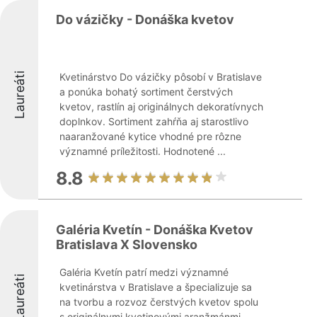
Do vázičky - Donáška kvetov
Laureáti
Kvetinárstvo Do vázičky pôsobí v Bratislave
a ponúka bohatý sortiment čerstvých
kvetov, rastlín aj originálnych dekoratívnych
doplnkov. Sortiment zahŕňa aj starostlivo
naaranžované kytice vhodné pre rôzne
významné príležitosti. Hodnotené ...
8.8
Galéria Kvetín - Donáška Kvetov
Bratislava X Slovensko
Galéria Kvetín patrí medzi významné
Laureáti
kvetinárstva v Bratislave a špecializuje sa
na tvorbu a rozvoz čerstvých kvetov spolu
s originálnymi kvetinovými aranžmánmi.