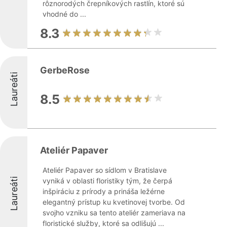
rôznorodých črepníkových rastlín, ktoré sú
vhodné do ...
8.3
GerbeRose
Laureáti
8.5
Ateliér Papaver
Ateliér Papaver so sídlom v Bratislave
Laureáti
vyniká v oblasti floristiky tým, že čerpá
inšpiráciu z prírody a prináša ležérne
elegantný prístup ku kvetinovej tvorbe. Od
svojho vzniku sa tento ateliér zameriava na
floristické služby, ktoré sa odlišujú ...