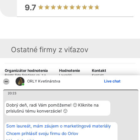
9.7
Ostatné firmy z viťazov
Organizátor hodnotenia
Hodnotenie
Kontakt
Bright Side Solutions sp. z o.
Laureáti
Kontakt
o. sp. k.
Lista
ORLY Kvetinárstva
Live chat
ul. Ruska 22
wszystkich
Wrocław 50-079
Laureatów
20:23
KRS 0000749100 | Regon
Podmienky
381313360 | NIP 8943132676
Obchodné
+48 508 492 400
podmienky
Dobrý deň, radi Vám pomôžeme! 🙂 Kliknite na
Zásady
príslušnú tému konverzácie! 🙂
ochrany
osobných
údajov
Som laureát, mám záujem o marketingové materiály
Chcem prihlásiť svoju firmu do Orlov