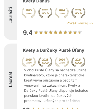
Kvety Danuš
Laureáti
Pokaż więcej >>
9.4
Kvety a Darčeky Pusté Úľany
V obci Pusté Úľany sa nachádza útulné
Laureáti
kvetinárstvo, ktoré je charakteristické
kreatívnym prístupom a osobitým
venovaním sa zákazníkom. Kvety a
Darčeky Pusté Úľany disponuje bohatou
ponukou kvetín i darčekových
predmetov, určených pre každého, ...