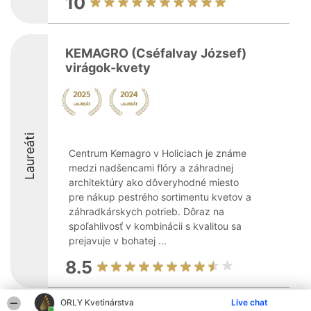
10
KEMAGRO (Cséfalvay József)
virágok-kvety
Laureáti
Centrum Kemagro v Holiciach je známe
medzi nadšencami flóry a záhradnej
architektúry ako dôveryhodné miesto
pre nákup pestrého sortimentu kvetov a
záhradkárskych potrieb. Dôraz na
spoľahlivosť v kombinácii s kvalitou sa
prejavuje v bohatej ...
8.5
ORLY Kvetinárstva
Live chat