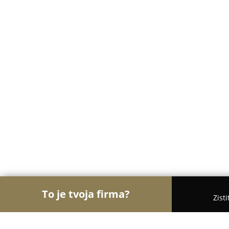
To je tvoja firma?
Zist