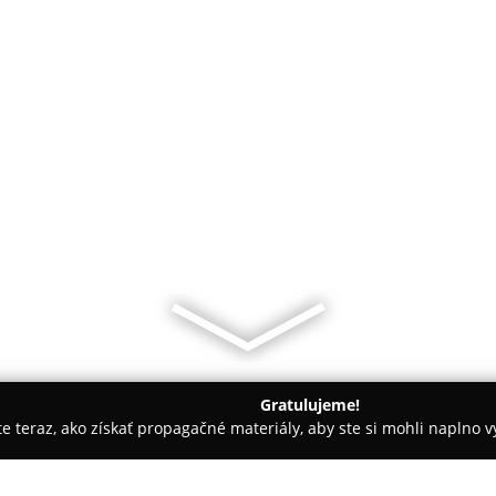
Gratulujeme!
ite teraz, ako získať propagačné materiály, aby ste si mohli naplno 