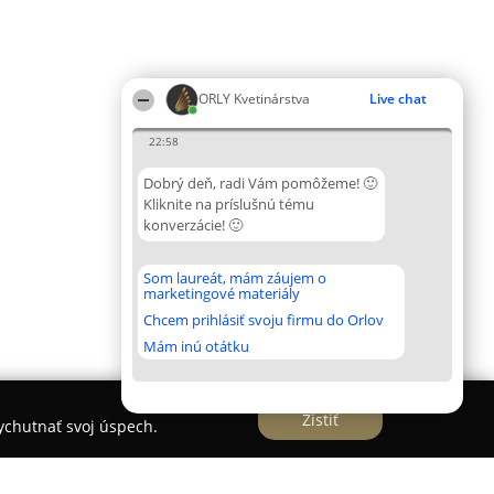
ORLY Kvetinárstva
Live chat
22:58
Dobrý deň, radi Vám pomôžeme! 🙂
Kliknite na príslušnú tému
konverzácie! 🙂
Som laureát, mám záujem o
marketingové materiály
Chcem prihlásiť svoju firmu do Orlov
Mám inú otátku
Zistiť
vychutnať svoj úspech.