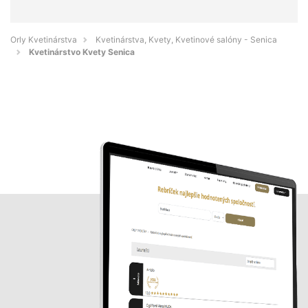
Orly Kvetinárstva
Kvetinárstva, Kvety, Kvetinové salóny - Senica
Kvetinárstvo Kvety Senica