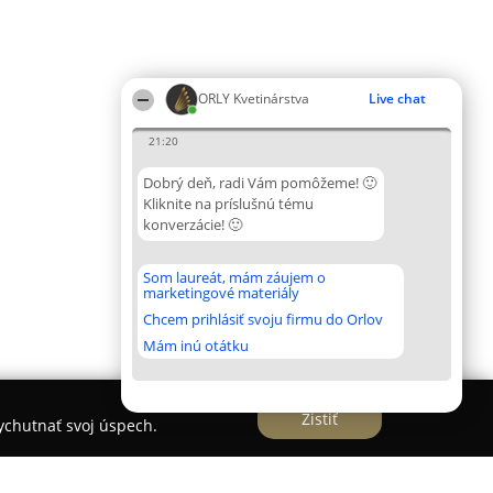
ORLY Kvetinárstva
Live chat
21:20
Dobrý deň, radi Vám pomôžeme! 🙂
Kliknite na príslušnú tému
konverzácie! 🙂
Som laureát, mám záujem o
marketingové materiály
Chcem prihlásiť svoju firmu do Orlov
Mám inú otátku
Zistiť
vychutnať svoj úspech.