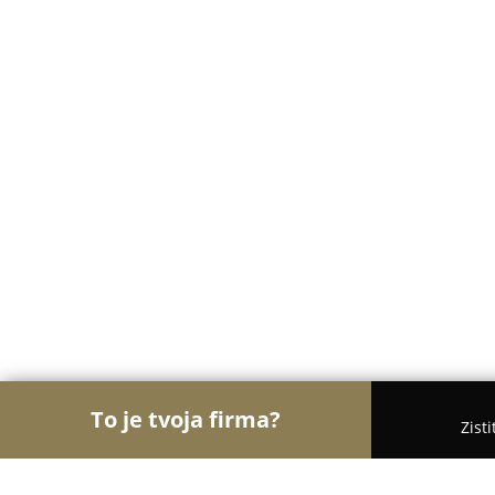
To je tvoja firma?
Zist