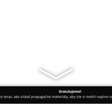
Gratulujeme!
ite teraz, ako získať propagačné materiály, aby ste si mohli naplno 