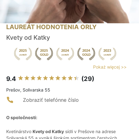
LAUREÁT HODNOTENIA ORLY
Kvety od Katky
Pokaż więcej >>
9.4
(29)
Prešov, Solivarska 55
Zobraziť telefónne číslo
O spoločnosti:
Kvetinárstvo
Kvety od Katky
sídli v Prešove na adrese
Solivarská 55 a vyniká širokým sortimentom čerstvých