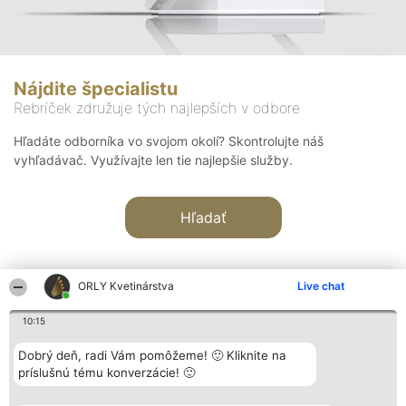
Nájdite špecialistu
Rebríček združuje tých najlepších v odbore
Hľadáte odborníka vo svojom okolí? Skontrolujte náš
vyhľadávač. Využívajte len tie najlepšie služby.
Hľadať
ORLY Kvetinárstva
Live chat
10:15
Organizátor hodnotenia
Hodnotenie
Kontakt
Dobrý deň, radi Vám pomôžeme! 🙂 Kliknite na
Bright Side Solutions sp. z o.
Laureáti
Kontakt
príslušnú tému konverzácie! 🙂
o. sp. k.
Lista
ul. Ruska 22
wszystkich
Wrocław 50-079
Laureatów