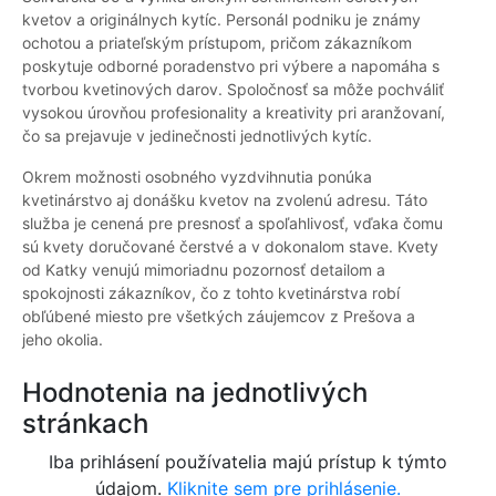
kvetov a originálnych kytíc. Personál podniku je známy
ochotou a priateľským prístupom, pričom zákazníkom
poskytuje odborné poradenstvo pri výbere a napomáha s
tvorbou kvetinových darov. Spoločnosť sa môže pochváliť
vysokou úrovňou profesionality a kreativity pri aranžovaní,
čo sa prejavuje v jedinečnosti jednotlivých kytíc.
Okrem možnosti osobného vyzdvihnutia ponúka
kvetinárstvo aj donášku kvetov na zvolenú adresu. Táto
služba je cenená pre presnosť a spoľahlivosť, vďaka čomu
sú kvety doručované čerstvé a v dokonalom stave. Kvety
od Katky venujú mimoriadnu pozornosť detailom a
spokojnosti zákazníkov, čo z tohto kvetinárstva robí
obľúbené miesto pre všetkých záujemcov z Prešova a
jeho okolia.
Hodnotenia na jednotlivých
stránkach
Iba prihlásení používatelia majú prístup k týmto
údajom.
Kliknite sem pre prihlásenie.