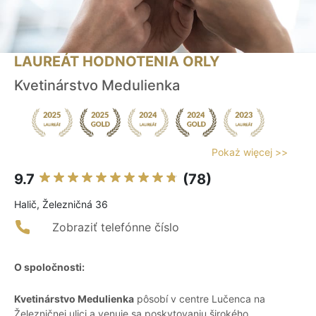
LAUREÁT HODNOTENIA ORLY
Kvetinárstvo Medulienka
Pokaż więcej >>
9.7
(78)
Halič, Železničná 36
Zobraziť telefónne číslo
O spoločnosti:
Kvetinárstvo Medulienka
pôsobí v centre Lučenca na
Železničnej ulici a venuje sa poskytovaniu širokého