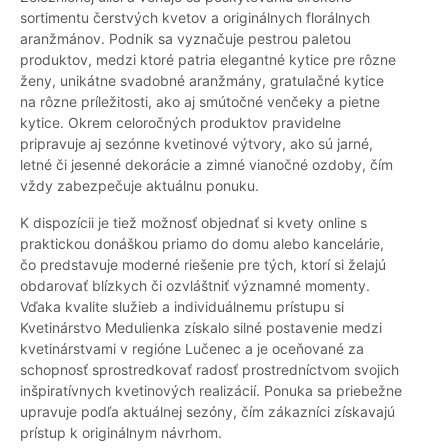
sortimentu čerstvých kvetov a originálnych florálnych
aranžmánov. Podnik sa vyznačuje pestrou paletou
produktov, medzi ktoré patria elegantné kytice pre rôzne
ženy, unikátne svadobné aranžmány, gratulačné kytice
na rôzne príležitosti, ako aj smútočné venčeky a pietne
kytice. Okrem celoročných produktov pravidelne
pripravuje aj sezónne kvetinové výtvory, ako sú jarné,
letné či jesenné dekorácie a zimné vianočné ozdoby, čím
vždy zabezpečuje aktuálnu ponuku.
K dispozícii je tiež možnosť objednať si kvety online s
praktickou donáškou priamo do domu alebo kancelárie,
čo predstavuje moderné riešenie pre tých, ktorí si želajú
obdarovať blízkych či ozvláštniť významné momenty.
Vďaka kvalite služieb a individuálnemu prístupu si
Kvetinárstvo Medulienka získalo silné postavenie medzi
kvetinárstvami v regióne Lučenec a je oceňované za
schopnosť sprostredkovať radosť prostredníctvom svojich
inšpiratívnych kvetinových realizácií. Ponuka sa priebežne
upravuje podľa aktuálnej sezóny, čím zákazníci získavajú
prístup k originálnym návrhom.