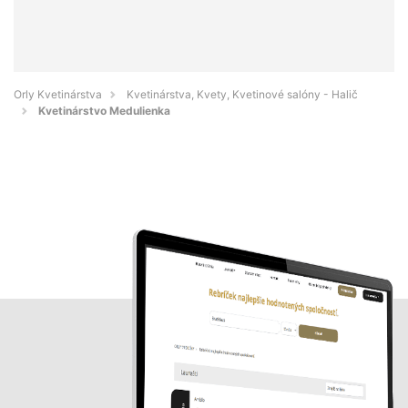
Orly Kvetinárstva
Kvetinárstva, Kvety, Kvetinové salóny - Halič
Kvetinárstvo Medulienka