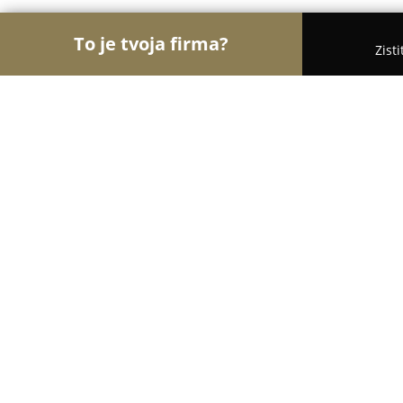
To je tvoja firma?
Zist
Orly Kvetinárstva
Kvetinárstva, Kvety, Kvetinové 
Kvety - Petríková predaj a donáška
8.1
(5)
Svidník, Poštová 25
Zobraziť telefónne číslo