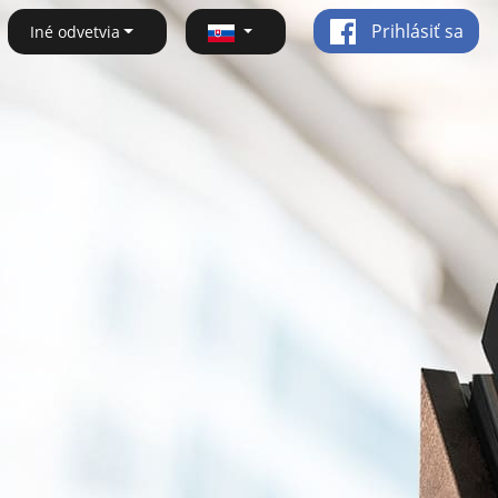
Prihlásiť sa
Iné odvetvia