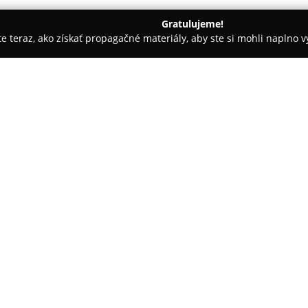
Gratulujeme!
ite teraz, ako získať propagačné materiály, aby ste si mohli naplno 
salóny - Svidník
Kvety - Petríková predaj a donáška
O spoločnosti:
Kvety - Petríková predaj a do
kvetinárstvo s bohatými skúsen
doručovanie kvetov. Táto spol
trhu vďaka dôrazu na vysokú kv
Pokaż więcej >>
V jej ponuke sa nachádza široká
profesionálni floristi premieňa
vhodné na rôzne príležitosti. 
udalosti i iné špeciálne momen
individuálnych požiadaviek. K