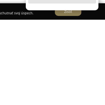
Zistiť
vychutnať svoj úspech.
náška
pôsobí vo Svidníku ako renomované
osťami, ktoré sa špecializuje na predaj a
očnosť si postupne vybudovala pevnú pozíciu na
alitu a spokojnosť svojich zákazníkov.
 škála čerstvých rezaných kvetov, ktoré
jú na originálne kytice a kvetinové aranžmány
Kvety sú určené na sviatky, svadby, smútočné
ty, pričom spoločnosť ponúka riešenia podľa
vetinárstvo je známe osobitým prístupom ku