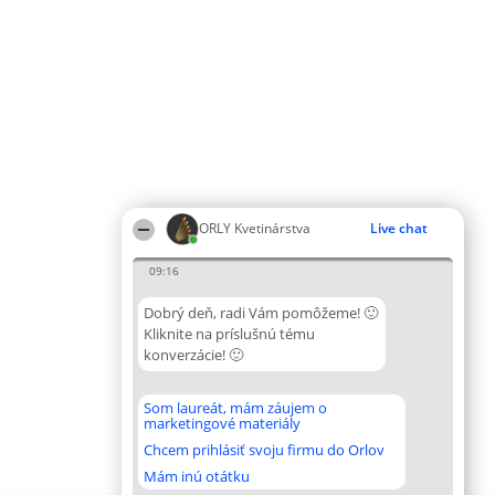
ORLY Kvetinárstva
Live chat
09:16
Dobrý deň, radi Vám pomôžeme! 🙂
Kliknite na príslušnú tému
konverzácie! 🙂
Som laureát, mám záujem o
marketingové materiály
Chcem prihlásiť svoju firmu do Orlov
Mám inú otátku