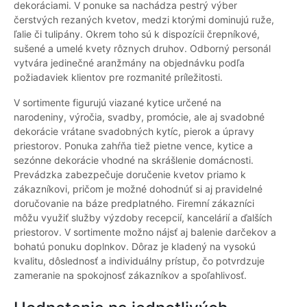
dekoráciami. V ponuke sa nachádza pestrý výber
čerstvých rezaných kvetov, medzi ktorými dominujú ruže,
ľalie či tulipány. Okrem toho sú k dispozícii črepníkové,
sušené a umelé kvety rôznych druhov. Odborný personál
vytvára jedinečné aranžmány na objednávku podľa
požiadaviek klientov pre rozmanité príležitosti.
V sortimente figurujú viazané kytice určené na
narodeniny, výročia, svadby, promócie, ale aj svadobné
dekorácie vrátane svadobných kytíc, pierok a úpravy
priestorov. Ponuka zahŕňa tiež pietne vence, kytice a
sezónne dekorácie vhodné na skrášlenie domácnosti.
Prevádzka zabezpečuje doručenie kvetov priamo k
zákazníkovi, pričom je možné dohodnúť si aj pravidelné
doručovanie na báze predplatného. Firemní zákazníci
môžu využiť služby výzdoby recepcií, kancelárií a ďalších
priestorov. V sortimente možno nájsť aj balenie darčekov a
bohatú ponuku doplnkov. Dôraz je kladený na vysokú
kvalitu, dôslednosť a individuálny prístup, čo potvrdzuje
zameranie na spokojnosť zákazníkov a spoľahlivosť.