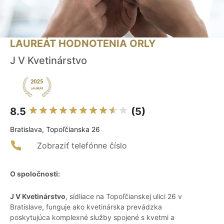
LAUREÁT HODNOTENIA ORLY
J V Kvetinárstvo
8.5
(5)
Bratislava, Topoľčianska 26
Zobraziť telefónne číslo
O spoločnosti:
J V Kvetinárstvo
, sídliace na Topoľčianskej ulici 26 v
Bratislave, funguje ako kvetinárska prevádzka
poskytujúca komplexné služby spojené s kvetmi a