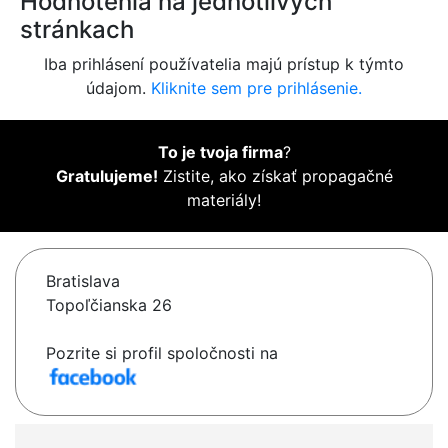
Hodnotenia na jednotlivých
stránkach
Iba prihlásení používatelia majú prístup k týmto
údajom.
Kliknite sem pre prihlásenie.
To je tvoja firma
?
Gratulujeme!
Zistite, ako získať propagačné
materiály!
Bratislava
Topoľčianska 26
Pozrite si profil spoločnosti na