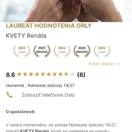
LAUREÁT HODNOTENIA ORLY
KVETY Renáta
Pokaż więcej >>
8.6
(8)
Humenné , Námestie slobody 14/27
Zobraziť telefónne číslo
O spoločnosti:
V centre Humenného, na adrese Námestie slobody 14/27,
pôsobí
KVETY Renáta
, ktorý sa zameriava na ponuku