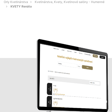
Orly Kvetinárstva
Kvetinárstva, Kvety, Kvetinové salóny - Humenné
KVETY Renáta