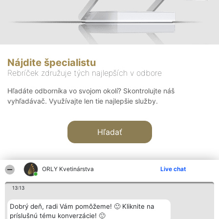
Nájdite špecialistu
Rebríček združuje tých najlepších v odbore
Hľadáte odborníka vo svojom okolí? Skontrolujte náš
vyhľadávač. Využívajte len tie najlepšie služby.
Hľadať
ORLY Kvetinárstva
Live chat
13:13
Organizátor hodnotenia
Hodnotenie
Kontakt
Dobrý deň, radi Vám pomôžeme! 🙂 Kliknite na
Bright Side Solutions sp. z o.
Laureáti
Kontakt
príslušnú tému konverzácie! 🙂
o. sp. k.
Lista