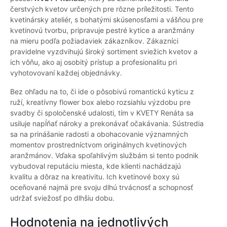
čerstvých kvetov určených pre rôzne príležitosti. Tento
kvetinársky ateliér, s bohatými skúsenosťami a vášňou pre
kvetinovú tvorbu, pripravuje pestré kytice a aranžmány
na mieru podľa požiadaviek zákazníkov. Zákazníci
pravidelne vyzdvihujú široký sortiment sviežich kvetov a
ich vôňu, ako aj osobitý prístup a profesionalitu pri
vyhotovovaní každej objednávky.
Bez ohľadu na to, či ide o pôsobivú romantickú kyticu z
ruží, kreatívny flower box alebo rozsiahlu výzdobu pre
svadby či spoločenské udalosti, tím v KVETY Renáta sa
usiluje napĺňať nároky a prekonávať očakávania. Sústredia
sa na prinášanie radosti a obohacovanie významných
momentov prostredníctvom originálnych kvetinových
aranžmánov. Vďaka spoľahlivým službám si tento podnik
vybudoval reputáciu miesta, kde klienti nachádzajú
kvalitu a dôraz na kreativitu. Ich kvetinové boxy sú
oceňované najmä pre svoju dlhú trvácnosť a schopnosť
udržať sviežosť po dlhšiu dobu.
Hodnotenia na jednotlivých