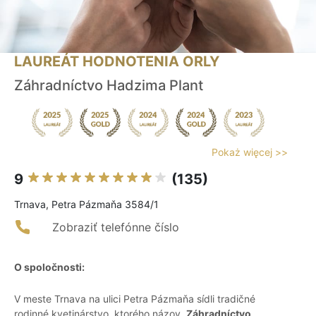
LAUREÁT HODNOTENIA ORLY
Záhradníctvo Hadzima Plant
Pokaż więcej >>
9
(135)
Trnava, Petra Pázmaňa 3584/1
Zobraziť telefónne číslo
O spoločnosti:
V meste Trnava na ulici Petra Pázmaňa sídli tradičné
rodinné kvetinárstvo, ktorého názov,
Záhradníctvo