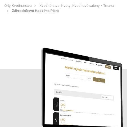
Orly Kvetinárstva
Kvetinárstva, Kvety, Kvetinové salóny - Trnava
Záhradníctvo Hadzima Plant