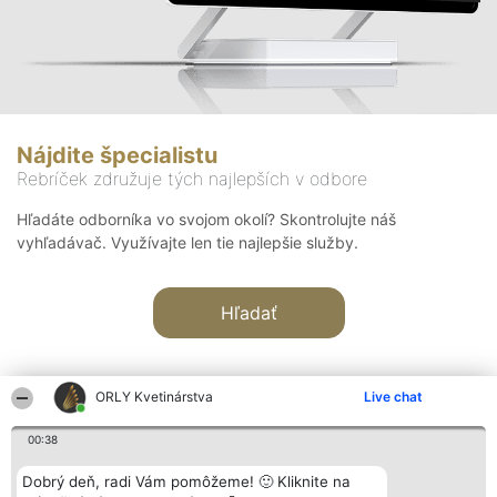
Nájdite špecialistu
Rebríček združuje tých najlepších v odbore
Hľadáte odborníka vo svojom okolí? Skontrolujte náš
vyhľadávač. Využívajte len tie najlepšie služby.
Hľadať
ORLY Kvetinárstva
Live chat
00:38
Organizátor hodnotenia
Hodnotenie
Kontakt
Dobrý deň, radi Vám pomôžeme! 🙂 Kliknite na
Bright Side Solutions sp. z o.
Laureáti
Kontakt