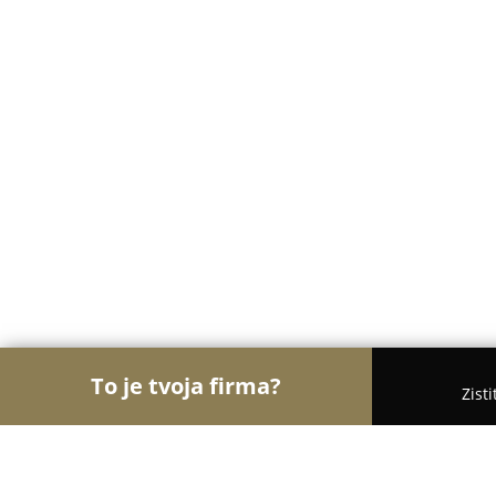
To je tvoja firma?
Zist
Orly Kvetinárstva
Kvetinárstva, Kvety, Kvetinové