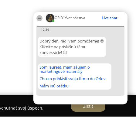
ORLY Kvetinárstva
Live chat
12:36
Dobrý deň, radi Vám pomôžeme! 🙂
Kliknite na príslušnú tému
konverzácie! 🙂
Som laureát, mám záujem o
marketingové materiály
Chcem prihlásiť svoju firmu do Orlov
Mám inú otátku
Zistiť
vychutnať svoj úspech.