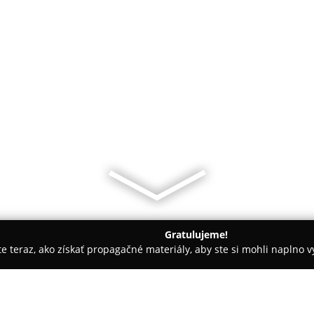
Gratulujeme!
ite teraz, ako získať propagačné materiály, aby ste si mohli naplno 
 salóny - Trebišov
Alexandra virág és ajándék bolt