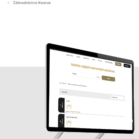
Záhradníctvo Keurus