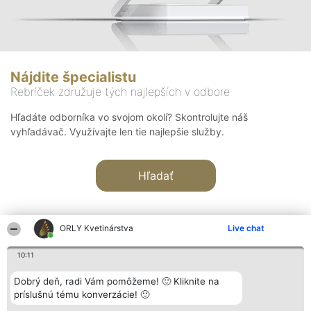
Nájdite špecialistu
Rebríček združuje tých najlepších v odbore
Hľadáte odborníka vo svojom okolí? Skontrolujte náš
vyhľadávač. Využívajte len tie najlepšie služby.
Hľadať
ORLY Kvetinárstva
Live chat
10:11
Organizátor hodnotenia
Hodnotenie
Kontakt
Dobrý deň, radi Vám pomôžeme! 🙂 Kliknite na
Bright Side Solutions sp. z o.
Laureáti
Kontakt
príslušnú tému konverzácie! 🙂
o. sp. k.
Lista
ul. Ruska 22
wszystkich