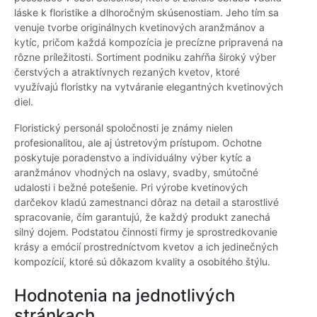
láske k floristike a dlhoročným skúsenostiam. Jeho tím sa
venuje tvorbe originálnych kvetinových aranžmánov a
kytíc, pričom každá kompozícia je precízne pripravená na
rôzne príležitosti. Sortiment podniku zahŕňa široký výber
čerstvých a atraktívnych rezaných kvetov, ktoré
využívajú floristky na vytváranie elegantných kvetinových
diel.
Floristický personál spoločnosti je známy nielen
profesionalitou, ale aj ústretovým prístupom. Ochotne
poskytuje poradenstvo a individuálny výber kytíc a
aranžmánov vhodných na oslavy, svadby, smútočné
udalosti i bežné potešenie. Pri výrobe kvetinových
darčekov kladú zamestnanci dôraz na detail a starostlivé
spracovanie, čím garantujú, že každý produkt zanechá
silný dojem. Podstatou činnosti firmy je sprostredkovanie
krásy a emócií prostredníctvom kvetov a ich jedinečných
kompozícií, ktoré sú dôkazom kvality a osobitého štýlu.
Hodnotenia na jednotlivých
stránkach