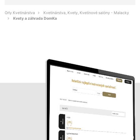
Orly Kvetinárstva
Kvetinárstva, Kvety, Kvetinové salóny - Malacky
Kvety a záhrada DomKa