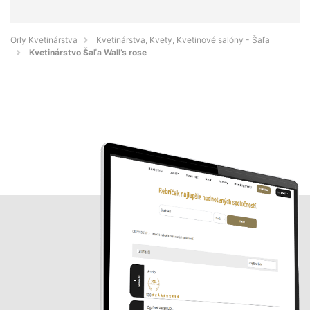
Orly Kvetinárstva
Kvetinárstva, Kvety, Kvetinové salóny - Šaľa
Kvetinárstvo Šaľa Wall’s rose