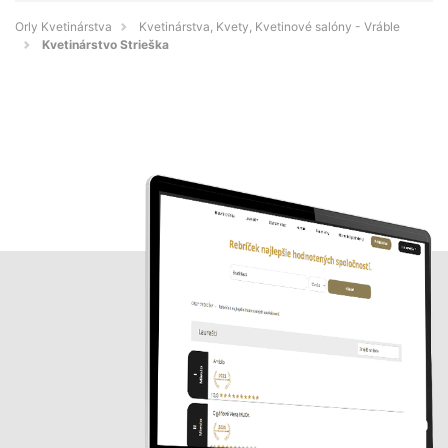
Orly Kvetinárstva
Kvetinárstva, Kvety, Kvetinové salóny - Vráble
Kvetinárstvo Strieška