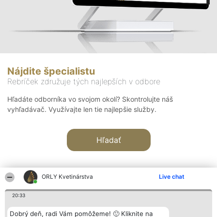
Nájdite špecialistu
Rebríček združuje tých najlepších v odbore
Hľadáte odborníka vo svojom okolí? Skontrolujte náš
vyhľadávač. Využívajte len tie najlepšie služby.
Hľadať
ORLY Kvetinárstva
Live chat
20:33
Organizátor hodnotenia
Hodnotenie
Kontakt
Dobrý deň, radi Vám pomôžeme! 🙂 Kliknite na