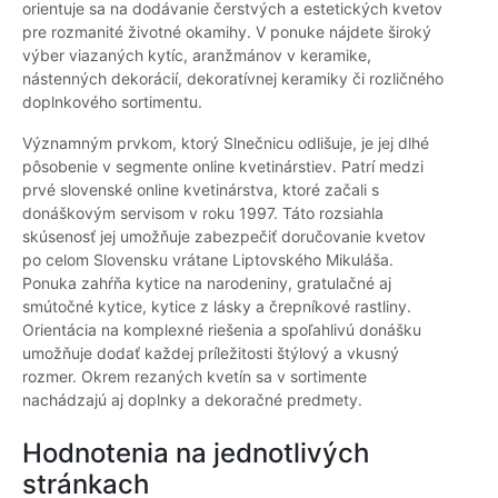
orientuje sa na dodávanie čerstvých a estetických kvetov
pre rozmanité životné okamihy. V ponuke nájdete široký
výber viazaných kytíc, aranžmánov v keramike,
nástenných dekorácií, dekoratívnej keramiky či rozličného
doplnkového sortimentu.
Významným prvkom, ktorý Slnečnicu odlišuje, je jej dlhé
pôsobenie v segmente online kvetinárstiev. Patrí medzi
prvé slovenské online kvetinárstva, ktoré začali s
donáškovým servisom v roku 1997. Táto rozsiahla
skúsenosť jej umožňuje zabezpečiť doručovanie kvetov
po celom Slovensku vrátane Liptovského Mikuláša.
Ponuka zahŕňa kytice na narodeniny, gratulačné aj
smútočné kytice, kytice z lásky a črepníkové rastliny.
Orientácia na komplexné riešenia a spoľahlivú donášku
umožňuje dodať každej príležitosti štýlový a vkusný
rozmer. Okrem rezaných kvetín sa v sortimente
nachádzajú aj doplnky a dekoračné predmety.
Hodnotenia na jednotlivých
stránkach