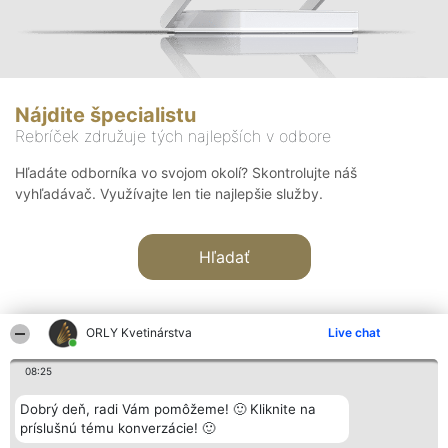
Nájdite špecialistu
Rebríček združuje tých najlepších v odbore
Hľadáte odborníka vo svojom okolí? Skontrolujte náš
vyhľadávač. Využívajte len tie najlepšie služby.
Hľadať
ORLY Kvetinárstva
Live chat
08:25
Organizátor hodnotenia
Hodnotenie
Kontakt
Dobrý deň, radi Vám pomôžeme! 🙂 Kliknite na
Bright Side Solutions sp. z o.
Laureáti
Kontakt
príslušnú tému konverzácie! 🙂
o. sp. k.
Lista