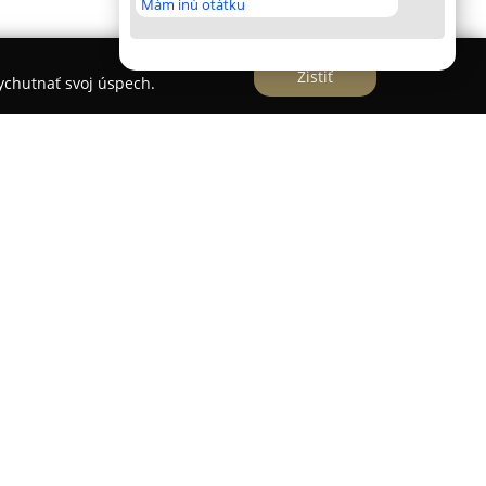
Mám inú otátku
Zistiť
vychutnať svoj úspech.
 AMETI
predstavuje etablované kvetinárstvo so
116/6 v Prievidzi, pôsobiace v oblasti kvetinárstva
hko prístupná a známa svojím rozsiahlou ponukou
nžmánov, určených pre rozličné príležitosti. K
kytíc vhodných na oslavy, pietne udalosti aj bežné
ý výber izbových rastlín vhodných na dekoráciu
patria moderné aranžmány, ako sú štýlové flower