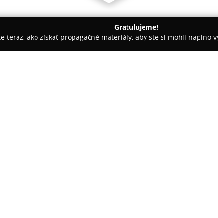
Gratulujeme!
ite teraz, ako získať propagačné materiály, aby ste si mohli naplno 
salóny - Bojnice
Kvetinarstvo Flowerpoint pri AMETI
O spoločnosti:
Kvetinarstvo Flowerpoint pri
sídlom na ulici M. R. Štefánika 
na Slovensku. Prevádzka je ľa
čerstvých rezaných kvetov a ara
Pokaż więcej >>
dispozícii má široký sortiment 
príležitosti, doplnený o bohat
interiérov.
Medzi špeciality kvetinárstva 