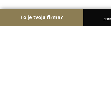
To je tvoja firma?
Zist
Orly Kvetinárstva
Kvetinárstva, Kvety, Kvetinové 
Kvetinarstvo Flowerpoint pri AMETI
9.3
(32)
Bojnice, M.R.Stefanika 116/6