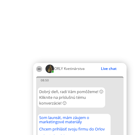
ORLY Kvetinárstva
Live chat
08:50
Dobrý deň, radi Vám pomôžeme! 🙂
Kliknite na príslušnú tému
konverzácie! 🙂
Som laureát, mám záujem o
marketingové materiály
Chcem prihlásiť svoju firmu do Orlov