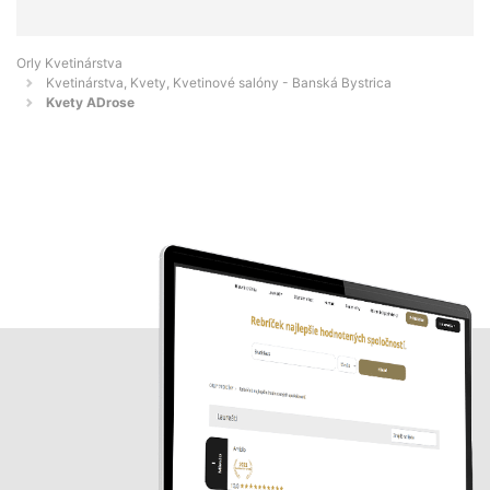
Orly Kvetinárstva
Kvetinárstva, Kvety, Kvetinové salóny - Banská Bystrica
Kvety ADrose