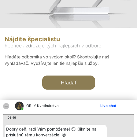
Nájdite špecialistu
Rebríček združuje tých najlepších v odbore
Hľadáte odborníka vo svojom okolí? Skontrolujte náš
vyhľadávač. Využívajte len tie najlepšie služby.
Hľadať
ORLY Kvetinárstva
Live chat
08:46
Organizátor hodnotenia
Hodnotenie
Kontakt
Dobrý deň, radi Vám pomôžeme! 🙂 Kliknite na
Bright Side Solutions sp. z o.
Laureáti
Kontakt
príslušnú tému konverzácie! 🙂
o. sp. k.
Lista