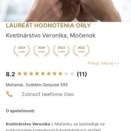
LAUREÁT HODNOTENIA ORLY
Kvetinárstvo Veronika, Močenok
Pokaż więcej >>
8.2
(11)
Močenok, Svätého Gorazda 595
Zobraziť telefónne číslo
O spoločnosti:
Kvetinárstvo Veronika
v Močenku sa sústreďuje na
poskytovanie komplexných kvetinárskych služieb,