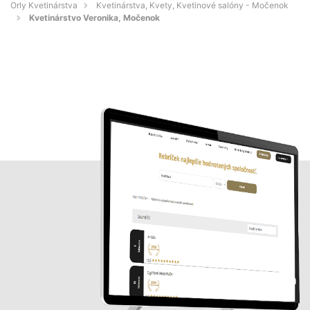
Orly Kvetinárstva
Kvetinárstva, Kvety, Kvetinové salóny - Močenok
Kvetinárstvo Veronika, Močenok