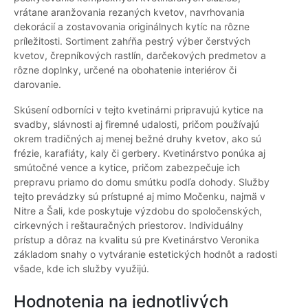
vrátane aranžovania rezaných kvetov, navrhovania
dekorácií a zostavovania originálnych kytíc na rôzne
príležitosti. Sortiment zahŕňa pestrý výber čerstvých
kvetov, črepníkových rastlín, darčekových predmetov a
rôzne doplnky, určené na obohatenie interiérov či
darovanie.
Skúsení odborníci v tejto kvetinárni pripravujú kytice na
svadby, slávnosti aj firemné udalosti, pričom používajú
okrem tradičných aj menej bežné druhy kvetov, ako sú
frézie, karafiáty, kaly či gerbery. Kvetinárstvo ponúka aj
smútočné vence a kytice, pričom zabezpečuje ich
prepravu priamo do domu smútku podľa dohody. Služby
tejto prevádzky sú prístupné aj mimo Močenku, najmä v
Nitre a Šali, kde poskytuje výzdobu do spoločenských,
cirkevných i reštauračných priestorov. Individuálny
prístup a dôraz na kvalitu sú pre Kvetinárstvo Veronika
základom snahy o vytváranie estetických hodnôt a radosti
všade, kde ich služby využijú.
Hodnotenia na jednotlivých