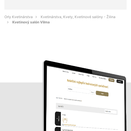
Orly Kvetinárstva
Kvetinárstva, Kvety, Kvetinové salóny - Žilina
Kvetinový salón Vilma