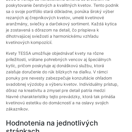
poskytovanie čerstvých a kvalitných kvetov. Tento podnik
sa o svoje portfólio stará dôkladne, ponúka široký výber
rezaných aj črepníkových kvetov, umelé kvetinové
aranžmány, sviečky a darčekový sortiment. Každá kytica
je zostavená s dôrazom na detail, čo prispieva k
dlhotrvajúcej sviežosti a harmonickému vzhľadu
kvetinových kompozícií.
Kvety TESSA umožňuje objednávať kvety na rôzne
príležitosti, vrátane pohrebných vencov aj špeciálnych
kytíc, pričom poskytuje aj donáškovú službu, ktorá
zaisťuje doručenie do rúk blízkych na diaľku. V rámci
ponuky pre nevesty zabezpečuje konzultácie ohľadom
svadobnej výzdoby a výberu kvetov. Individuálny prístup,
dôraz na kreativitu a zmysel pre detail patria medzi
hlavné charakteristiky tejto prevádzky, ktorá tak prináša
kvetinovú estetiku do domácností a na oslavy svojich
zákazníkov.
Hodnotenia na jednotlivých
stránkach