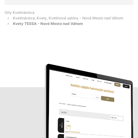
Orly Kvetinárstva
Kvetinárstva, Kvety, Kvetinové salóny - Nové Mesto nad Váhom
Kvety TESSA - Nové Mesto nad Váhom