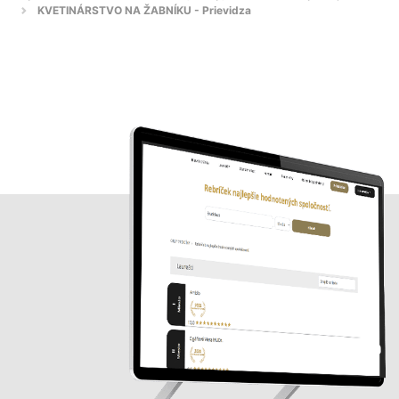
KVETINÁRSTVO NA ŽABNÍKU - Prievidza