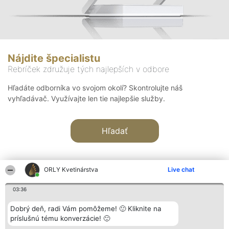
Nájdite špecialistu
Rebríček združuje tých najlepších v odbore
Hľadáte odborníka vo svojom okolí? Skontrolujte náš
vyhľadávač. Využívajte len tie najlepšie služby.
Hľadať
ORLY Kvetinárstva
Live chat
03:36
Organizátor hodnotenia
Hodnotenie
Kontakt
Dobrý deň, radi Vám pomôžeme! 🙂 Kliknite na
Bright Side Solutions sp. z o.
Laureáti
Kontakt
príslušnú tému konverzácie! 🙂
o. sp. k.
Lista
ul. Ruska 22
wszystkich