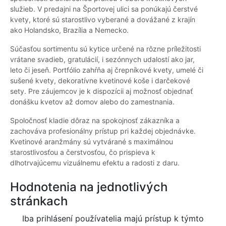
služieb. V predajni na Športovej ulici sa ponúkajú čerstvé
kvety, ktoré sú starostlivo vyberané a dovážané z krajín
ako Holandsko, Brazília a Nemecko.
Súčasťou sortimentu sú kytice určené na rôzne príležitosti
vrátane svadieb, gratulácií, i sezónnych udalostí ako jar,
leto či jeseň. Portfólio zahŕňa aj črepníkové kvety, umelé či
sušené kvety, dekoratívne kvetinové koše i darčekové
sety. Pre záujemcov je k dispozícii aj možnosť objednať
donášku kvetov až domov alebo do zamestnania.
Spoločnosť kladie dôraz na spokojnosť zákazníka a
zachováva profesionálny prístup pri každej objednávke.
Kvetinové aranžmány sú vytvárané s maximálnou
starostlivosťou a čerstvosťou, čo prispieva k
dlhotrvajúcemu vizuálnemu efektu a radosti z daru.
Hodnotenia na jednotlivých
stránkach
Iba prihlásení používatelia majú prístup k týmto