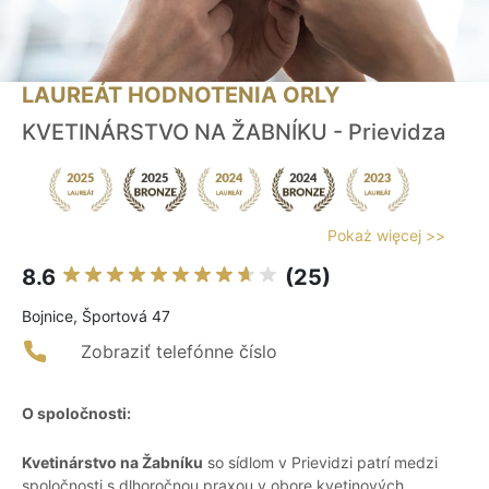
LAUREÁT HODNOTENIA ORLY
KVETINÁRSTVO NA ŽABNÍKU - Prievidza
Pokaż więcej >>
8.6
(25)
Bojnice, Športová 47
Zobraziť telefónne číslo
O spoločnosti:
Kvetinárstvo na Žabníku
so sídlom v Prievidzi patrí medzi
spoločnosti s dlhoročnou praxou v obore kvetinových