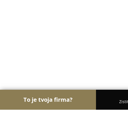
To je tvoja firma?
Zist
Orly Kvetinárstva
Kvetinárstva, Kvety, Kvetinové