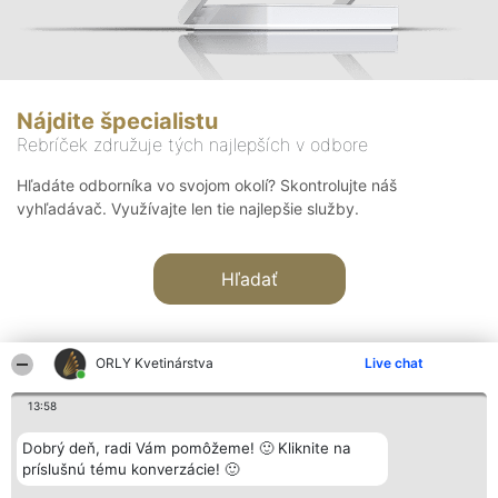
Nájdite špecialistu
Rebríček združuje tých najlepších v odbore
Hľadáte odborníka vo svojom okolí? Skontrolujte náš
vyhľadávač. Využívajte len tie najlepšie služby.
Hľadať
ORLY Kvetinárstva
Live chat
13:58
Organizátor hodnotenia
Hodnotenie
Kontakt
Dobrý deň, radi Vám pomôžeme! 🙂 Kliknite na
Bright Side Solutions sp. z o.
Laureáti
Kontakt
príslušnú tému konverzácie! 🙂
o. sp. k.
Lista
ul. Ruska 22
wszystkich