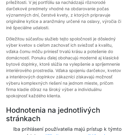
príležitosti. V jej portfóliu sa nachádzajú rôznorodé
darčekové predmety vhodné na obdarovanie počas
významných dní, čerstvé kvety, z ktorých pripravuje
originálne kytice a aranžmány určené na oslavy, výročia či
iné špeciálne udalosti.
Dôležitou súčasťou služieb tejto spoločnosti je dôsledný
výber kvetov s cieľom zachovať ich sviežosť a kvalitu,
vďaka čomu môžu priniesť trvalú krásu a potešenie do
domácností. Ponuku ďalej obohacujú moderné aj klasické
bytové doplnky, ktoré slúžia na vylepšenie a spríjemnenie
interiérového prostredia. Vďaka spojeniu darčekov, kvetov
a interiérových doplnkov zákazníci získavajú možnosť
výberu komplexných riešení na jednom mieste, pričom
firma kladie dôraz na široký výber a individuálnu
spokojnosť každého klienta.
Hodnotenia na jednotlivých
stránkach
Iba prihlásení používatelia majú prístup k týmto