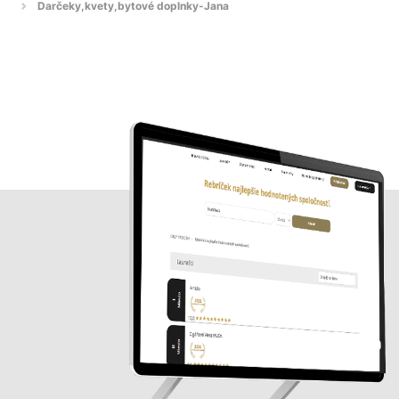
Darčeky,kvety,bytové doplnky-Jana