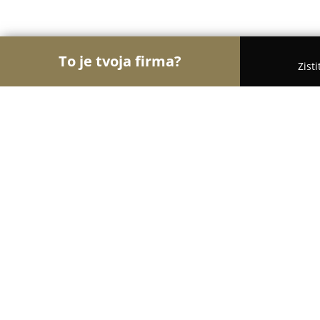
To je tvoja firma?
Zist
Orly Kvetinárstva
Kvetinárstva, Kvety, Kvetinové
GRASS, spol. s r.o.
9.1
(37)
Prešov, Košická 18