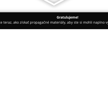
Gratulujeme!
ite teraz, ako získať propagačné materiály, aby ste si mohli naplno 
 salóny - Prešov
GRASS, spol. s r.o.
O spoločnosti:
GRASS, spol. s r.o.
predstavuje 
ktorá je už viac ako štvrťstoroč
Portfólio zahŕňa kompletné s
predaja rozmanitých druhov kve
Pokaż więcej >>
umelá flóra, až po vytváranie z
V ponuke spoločnosti nechýbajú
pohrebné vence ani kvetinové ko