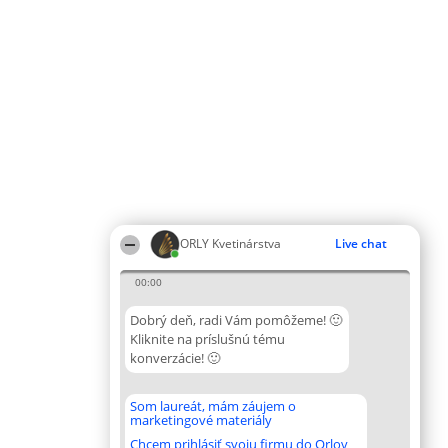
ORLY Kvetinárstva
Live chat
00:00
Dobrý deň, radi Vám pomôžeme! 🙂
Kliknite na príslušnú tému
konverzácie! 🙂
Som laureát, mám záujem o
marketingové materiály
Chcem prihlásiť svoju firmu do Orlov