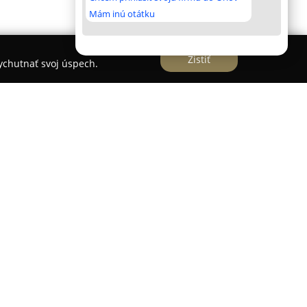
Mám inú otátku
Zistiť
vychutnať svoj úspech.
stabilnú firmu pôsobiacu v prešovskom regióne,
ie aktívna v odbore kvetinárstva a záhradníctva.
lužby – od maloobchodného aj veľkoobchodného
tov, medzi ktoré patrí rezaná, črepníková aj
áhradných projektov a riešení.
 svadobné, smútočné či gratulačné kytice,
še. Okrem floristiky sa GRASS, spol. s r.o. venuje