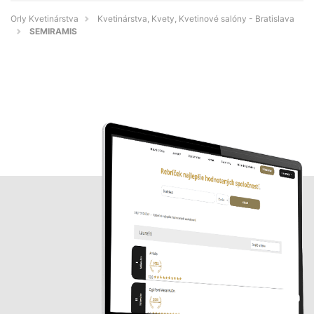
Orly Kvetinárstva
Kvetinárstva, Kvety, Kvetinové salóny - Bratislava
SEMIRAMIS