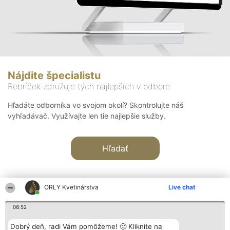
Nájdite špecialistu
Rebríček združuje tých najlepších v odbore
Hľadáte odborníka vo svojom okolí? Skontrolujte náš
vyhľadávač. Využívajte len tie najlepšie služby.
Hľadať
ORLY Kvetinárstva
Live chat
06:52
Organizátor hodnotenia
Hodnotenie
Kontakt
Dobrý deň, radi Vám pomôžeme! 🙂 Kliknite na