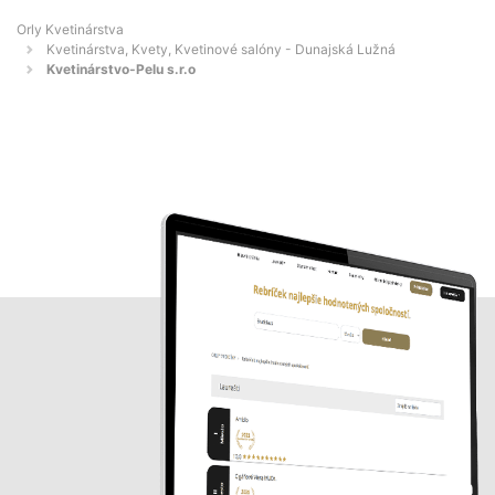
Orly Kvetinárstva
Kvetinárstva, Kvety, Kvetinové salóny - Dunajská Lužná
Kvetinárstvo-Pelu s.r.o