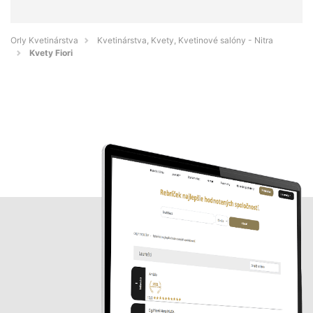
Orly Kvetinárstva
Kvetinárstva, Kvety, Kvetinové salóny - Nitra
Kvety Fiori