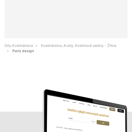
Orly Kvetinárstva
Kvetinárstva, Kvety, Kvetinové salóny - Žilina
Pariz design