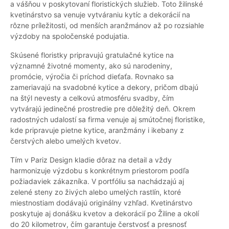
a vášňou v poskytovaní floristických služieb. Toto žilinské
kvetinárstvo sa venuje vytváraniu kytíc a dekorácií na
rôzne príležitosti, od menších aranžmánov až po rozsiahle
výzdoby na spoločenské podujatia.
Skúsené floristky pripravujú gratulačné kytice na
významné životné momenty, ako sú narodeniny,
promócie, výročia či príchod dieťaťa. Rovnako sa
zameriavajú na svadobné kytice a dekory, pričom dbajú
na štýl nevesty a celkovú atmosféru svadby, čím
vytvárajú jedinečné prostredie pre dôležitý deň. Okrem
radostných udalostí sa firma venuje aj smútočnej floristike,
kde pripravuje pietne kytice, aranžmány i ikebany z
čerstvých alebo umelých kvetov.
Tím v Pariz Design kladie dôraz na detail a vždy
harmonizuje výzdobu s konkrétnym priestorom podľa
požiadaviek zákazníka. V portfóliu sa nachádzajú aj
zelené steny zo živých alebo umelých rastlín, ktoré
miestnostiam dodávajú originálny vzhľad. Kvetinárstvo
poskytuje aj donášku kvetov a dekorácií po Žiline a okolí
do 20 kilometrov, čím garantuje čerstvosť a presnosť