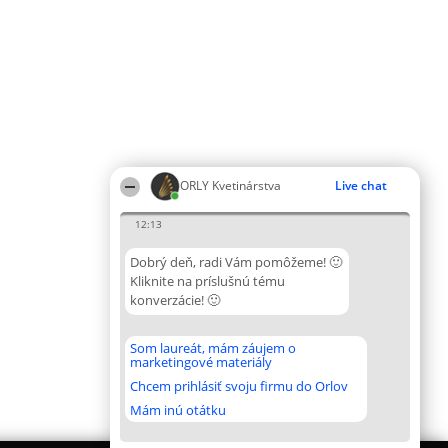
ORLY Kvetinárstva
Live chat
12:13
Dobrý deň, radi Vám pomôžeme! 🙂
Kliknite na príslušnú tému
konverzácie! 🙂
Som laureát, mám záujem o
marketingové materiály
Chcem prihlásiť svoju firmu do Orlov
Mám inú otátku