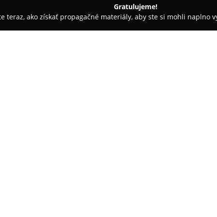
Gratulujeme!
ite teraz, ako získať propagačné materiály, aby ste si mohli naplno 
 salóny - Hlohovec
ASTRA kvetinárstvo
O spoločnosti:
V centre Hlohovca, na Pri cinto
už dlhodobe známym poskytovat
kladie dôraz na profesionálny p
aranžmány, prispôsobené rôzny
Pokaż więcej >>
sezónne dekorácie navrhnuté tak
interiérov a priestorov.
ASTRA sa orientuje aj na prípr
ponukou smútočných dekorácií 
precízne vyhotovených smútoč
vyhotovenia zo živých kvetov. V