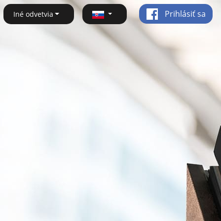
Prihlásiť sa
Iné odvetvia