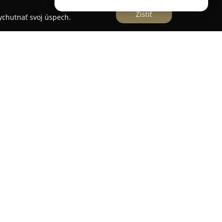
Zistiť
vychutnať svoj úspech.
ríne 1125/5, pôsobí
kvetinárstvo ASTRA
, ktoré je
eľom služieb v oblasti kvetinárstva. Spoločnosť
rístup a pripravuje originálne kvetinové
m životným situáciám. Sortiment firmy zahŕňa
, aby vniesli estetiku a čerstvosť do rozličných
avu kytíc vhodných do váz a disponuje širokou
pre poslednú rozlúčku. Zákazníci môžu vyberať z
ných vencov, pričom nechýbajú ani možnosti
 predaji sú taktiež sklenené svietniky a náplne,