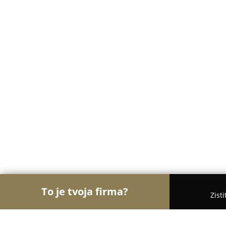
To je tvoja firma?
Zist