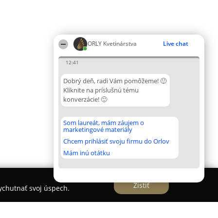
ORLY Kvetinárstva
Live chat
12:41
Dobrý deň, radi Vám pomôžeme! 🙂
Kliknite na príslušnú tému
konverzácie! 🙂
Som laureát, mám záujem o
marketingové materiály
Chcem prihlásiť svoju firmu do Orlov
Mám inú otátku
Zistiť
vychutnať svoj úspech.