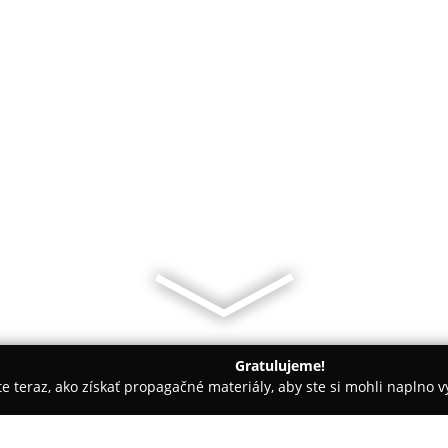
Gratulujeme!
ite teraz, ako získať propagačné materiály, aby ste si mohli naplno 