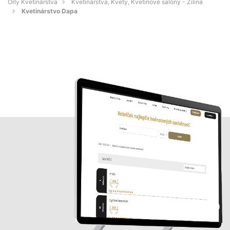
Orly Kvetinárstva
Kvetinárstva, Kvety, Kvetinové salóny - Žilina
Kvetinárstvo Dapa