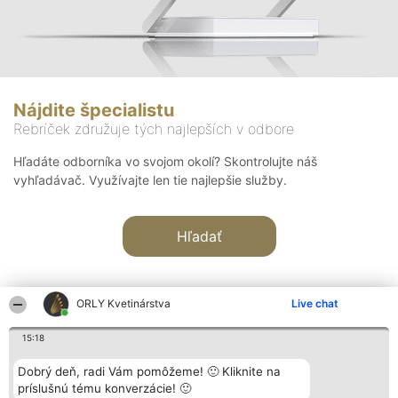
Nájdite špecialistu
Rebríček združuje tých najlepších v odbore
Hľadáte odborníka vo svojom okolí? Skontrolujte náš
vyhľadávač. Využívajte len tie najlepšie služby.
Hľadať
ORLY Kvetinárstva
Live chat
15:18
Organizátor hodnotenia
Hodnotenie
Kontakt
Dobrý deň, radi Vám pomôžeme! 🙂 Kliknite na
Bright Side Solutions sp. z o.
Laureáti
Kontakt
príslušnú tému konverzácie! 🙂
o. sp. k.
Lista