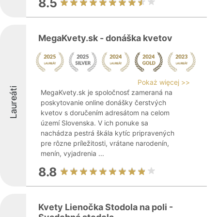
8.5
MegaKvety.sk - donáška kvetov
Pokaż więcej >>
Laureáti
MegaKvety.sk je spoločnosť zameraná na
poskytovanie online donášky čerstvých
kvetov s doručením adresátom na celom
území Slovenska. V ich ponuke sa
nachádza pestrá škála kytíc pripravených
pre rôzne príležitosti, vrátane narodenín,
menín, vyjadrenia ...
8.8
Kvety Lienočka Stodola na poli -