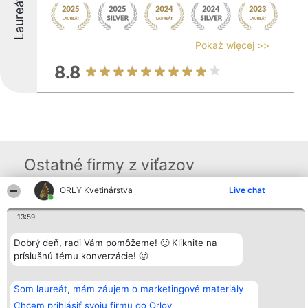
Laureáti
Pokaż więcej >>
8.8
Ostatné firmy z viťazov
ORLY Kvetinárstva
Live chat
Organizátor hodnotenia
Hodnotenie
Kontakt
13:59
Bright Side Solutions sp. z o.
Laureáti
Kontakt
o. sp. k.
Lista
ul. Ruska 22
Dobrý deň, radi Vám pomôžeme! 🙂 Kliknite na
wszystkich
Wrocław 50-079
Laureatów
príslušnú tému konverzácie! 🙂
KRS 0000749100 | Regon
Podmienky
381313360 | NIP 8943132676
Obchodné
+48 508 492 400
podmienky
Som laureát, mám záujem o marketingové materiály
Zásady
ochrany
Chcem prihlásiť svoju firmu do Orlov