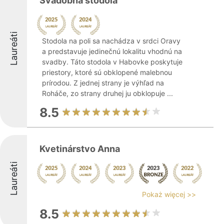
Svadobná stodola
Laureáti
Stodola na poli sa nachádza v srdci Oravy
a predstavuje jedinečnú lokalitu vhodnú na
svadby. Táto stodola v Habovke poskytuje
priestory, ktoré sú obklopené malebnou
prírodou. Z jednej strany je výhľad na
Roháče, zo strany druhej ju obklopuje ...
8.5
Kvetinárstvo Anna
Laureáti
Pokaż więcej >>
8.5