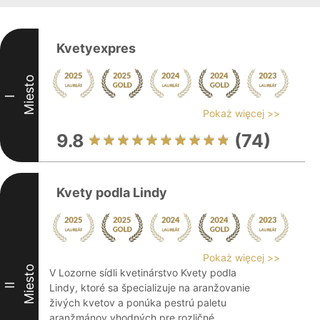
Kvetyexpres
Miesto
I
Pokaż więcej >>
9.8
(74)
Kvety podla Lindy
Pokaż więcej >>
Miesto
V Lozorne sídli kvetinárstvo Kvety podla
II
Lindy, ktoré sa špecializuje na aranžovanie
živých kvetov a ponúka pestrú paletu
aranžmánov vhodných pre rozličné