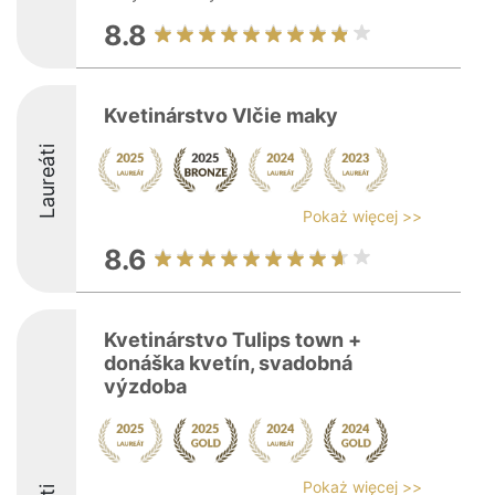
8.8
Kvetinárstvo Vlčie maky
Laureáti
Pokaż więcej >>
8.6
Kvetinárstvo Tulips town +
donáška kvetín, svadobná
výzdoba
Pokaż więcej >>