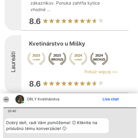
zákazníkov. Ponuka zahŕňa kytice
vhodné ...
8.6
Kvetinárstvo u Mišky
Laureáti
Pokaż więcej >>
8.6
ORLY Kvetinárstva
Live chat
Organizátor hodnotenia
Hodnotenie
Kontakt
Bright Side Solutions sp. z o.
Laureáti
Kontakt
20:40
o. sp. k.
Lista
ul. Ruska 22
wszystkich
Dobrý deň, radi Vám pomôžeme! 🙂 Kliknite na
Wrocław 50-079
Laureatów
príslušnú tému konverzácie! 🙂
KRS 0000749100 | Regon
Podmienky
381313360 | NIP 8943132676
Obchodné
+48 508 492 400
podmienky