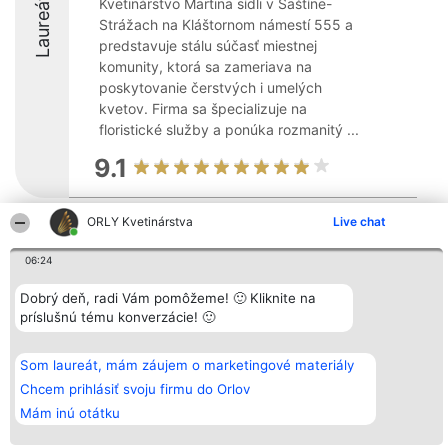
Laureáti
Kvetinárstvo Martina sídli v Šaštíne-
Strážach na Kláštornom námestí 555 a
predstavuje stálu súčasť miestnej
komunity, ktorá sa zameriava na
poskytovanie čerstvých i umelých
kvetov. Firma sa špecializuje na
floristické služby a ponúka rozmanitý ...
9.1
ORLY Kvetinárstva
Live chat
Organizátor hodnotenia
Hodnotenie
Kontakt
Bright Side Solutions sp. z o.
Laureáti
Kontakt
06:24
o. sp. k.
Lista
ul. Ruska 22
wszystkich
Dobrý deň, radi Vám pomôžeme! 🙂 Kliknite na
Wrocław 50-079
Laureatów
KRS 0000749100 | Regon
Podmienky
príslušnú tému konverzácie! 🙂
381313360 | NIP 8943132676
Obchodné
+48 508 492 400
podmienky
Zásady
Som laureát, mám záujem o marketingové materiály
ochrany
Chcem prihlásiť svoju firmu do Orlov
osobných
údajov
Mám inú otátku