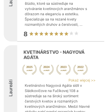
štúdio, ktoré sa sústreďuje na
vytváranie kvetinových aranžmánov s
dôrazom na eleganciu a estetiku.
Špecializuje sa na rezané kvety
rozmanitých druhov a čerstvosti, ...
8
KVETINÁRSTVO - NAGYOVÁ
AGÁTA
Pokaż więcej >>
Laureáti
Kvetinárstvo Nagyová Agáta sídli v
Sládkovičove na Fučíkovej 108 a
sústreďuje sa na široký sortiment
čerstvých kvetov a rozmanitých
kvetinových aranžmánov. Medzi hlavné
aktivity patrí predaj rezaných kvetov,