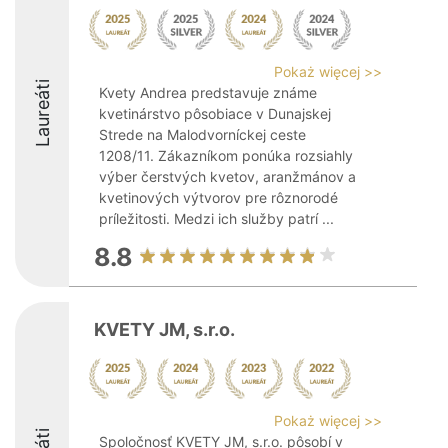
Pokaż więcej >>
Laureáti
Kvety Andrea predstavuje známe
kvetinárstvo pôsobiace v Dunajskej
Strede na Malodvorníckej ceste
1208/11. Zákazníkom ponúka rozsiahly
výber čerstvých kvetov, aranžmánov a
kvetinových výtvorov pre rôznorodé
príležitosti. Medzi ich služby patrí ...
8.8
KVETY JM, s.r.o.
Pokaż więcej >>
Spoločnosť KVETY JM, s.r.o. pôsobí v