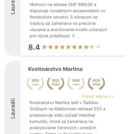
Laureáti
Hlohovci na adrese SNP 886/26 a
disponuje rozsiahlymi skúsenosťami vo
floristickom odvetví. S dôrazom na
tradíciu sa zameriava na precízne
viazanie a aranžovanie kvetín určených
pre rôzne príležitosti. V ...
8.4
Kvetinárstvo Martina
Pokaż więcej >>
Laureáti
Kvetinárstvo Martina sídli v Šaštíne-
Strážach na Kláštornom námestí 555 a
predstavuje stálu súčasť miestnej
komunity, ktorá sa zameriava na
poskytovanie čerstvých i umelých
kvetov. Firma sa špecializuje na