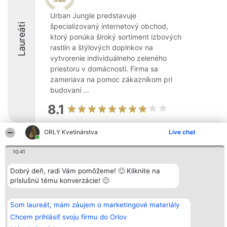
Urban Jungle predstavuje
Laureáti
špecializovaný internetový obchod,
ktorý ponúka široký sortiment izbových
rastlín a štýlových doplnkov na
vytvorenie individuálneho zeleného
priestoru v domácnosti. Firma sa
zameriava na pomoc zákazníkom pri
budovaní ...
8.1
ORLY Kvetinárstva
Live chat
Organizátor hodnotenia
Hodnotenie
Kontakt
10:41
Bright Side Solutions sp. z o.
Laureáti
Kontakt
o. sp. k.
Lista
ul. Ruska 22
wszystkich
Dobrý deň, radi Vám pomôžeme! 🙂 Kliknite na
Wrocław 50-079
Laureatów
príslušnú tému konverzácie! 🙂
KRS 0000749100 | Regon
Podmienky
381313360 | NIP 8943132676
Obchodné
+48 508 492 400
podmienky
Som laureát, mám záujem o marketingové materiály
Zásady
ochrany
Chcem prihlásiť svoju firmu do Orlov
osobných