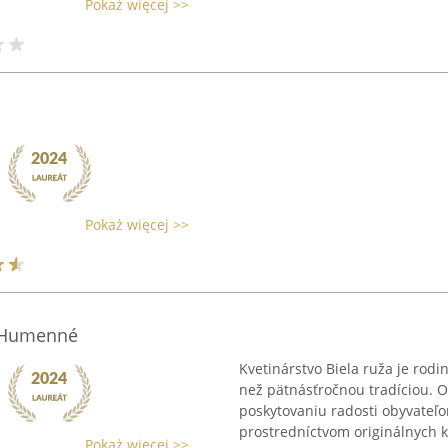
Pokaż więcej >>
Pokaż więcej >>
- Humenné
Kvetinárstvo Biela ruža je rodin
než pätnásťročnou tradíciou. O
poskytovaniu radosti obyvateľ
prostredníctvom originálnych kv
Pokaż więcej >>