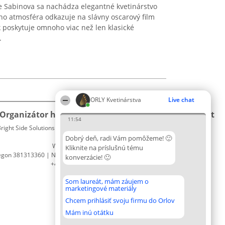
e Sabinova sa nachádza elegantné kvetinárstvo
ho atmosféra odkazuje na slávny oscarový film
 poskytuje omnoho viac než len klasické
.
ORLY Kvetinárstva
Live chat
Organizátor hodnotenia
Hodnotenie
Kontakt
11:54
right Side Solutions sp. z o. o. sp. k.
Laureáti
Kontakt
ul. Ruska 22
Lista
Dobrý deň, radi Vám pomôžeme! 🙂
Wrocław 50-079
wszystkich
Kliknite na príslušnú tému
egon 381313360 | NIP 8943132676
Laureatów
konverzácie! 🙂
+48 508 492 400
Podmienky
Obchodné
Som laureát, mám záujem o
podmienky
marketingové materiály
Zásady
Chcem prihlásiť svoju firmu do Orlov
ochrany
osobných
Mám inú otátku
údajov