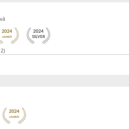
vá
12)