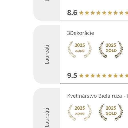
8.6
3Dekorácie
Laureáti
9.5
Kvetinárstvo Biela ruža 
Laureáti