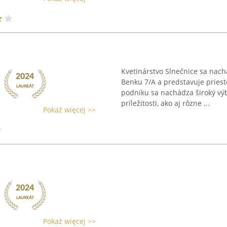
Kvetinárstvo Slnečnice sa nac
Benku 7/A a predstavuje priesto
podniku sa nachádza široký vý
príležitosti, ako aj rôzne ...
Pokaż więcej >>
Pokaż więcej >>