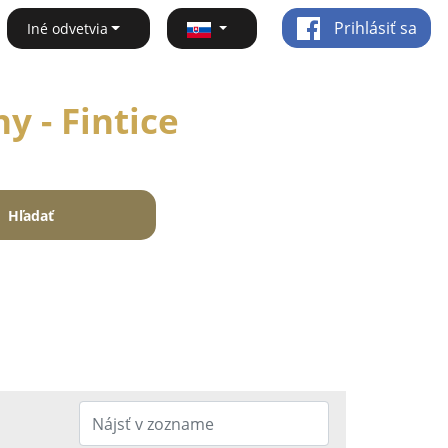
Prihlásiť sa
Iné odvetvia
y - Fintice
Hľadať