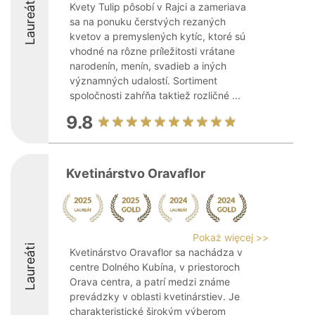
Laureáti
Kvety Tulip pôsobí v Rajci a zameriava
sa na ponuku čerstvých rezaných
kvetov a premyslených kytíc, ktoré sú
vhodné na rôzne príležitosti vrátane
narodenín, menín, svadieb a iných
významných udalostí. Sortiment
spoločnosti zahŕňa taktiež rozličné ...
9.8
Kvetinárstvo Oravaflor
Pokaż więcej >>
Laureáti
Kvetinárstvo Oravaflor sa nachádza v
centre Dolného Kubína, v priestoroch
Orava centra, a patrí medzi známe
prevádzky v oblasti kvetinárstiev. Je
charakteristické širokým výberom