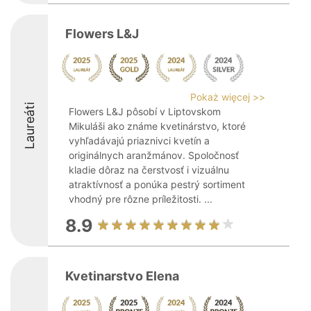
Flowers L&J
Pokaż więcej >>
Laureáti
Flowers L&J pôsobí v Liptovskom
Mikuláši ako známe kvetinárstvo, ktoré
vyhľadávajú priaznivci kvetín a
originálnych aranžmánov. Spoločnosť
kladie dôraz na čerstvosť i vizuálnu
atraktívnosť a ponúka pestrý sortiment
vhodný pre rôzne príležitosti. ...
8.9
Kvetinarstvo Elena