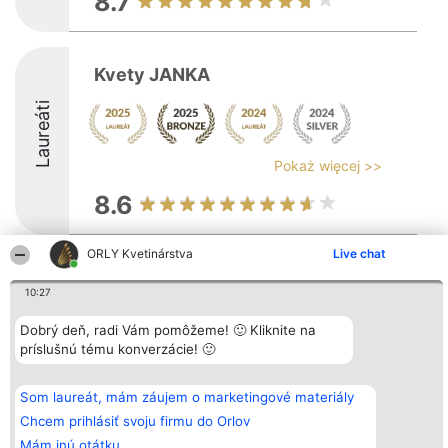
8.7
Kvety JANKA
Laureáti
Pokaż więcej >>
8.6
ORLY Kvetinárstva
Live chat
Organizátor hodnotenia
Hodnotenie
Kontakt
Bright Side Solutions sp. z o.
Laureáti
Kontakt
10:27
o. sp. k.
Lista
ul. Ruska 22
wszystkich
Dobrý deň, radi Vám pomôžeme! 🙂 Kliknite na
Wrocław 50-079
Laureatów
príslušnú tému konverzácie! 🙂
KRS 0000749100 | Regon
Podmienky
381313360 | NIP 8943132676
Obchodné
+48 508 492 400
podmienky
Zásady
Som laureát, mám záujem o marketingové materiály
ochrany
Chcem prihlásiť svoju firmu do Orlov
osobných
údajov
Mám inú otátku