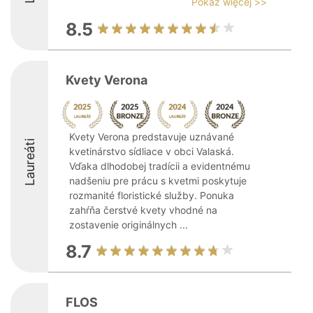
Pokaż więcej >>
8.5
Kvety Verona
Kvety Verona predstavuje uznávané
Laureáti
kvetinárstvo sídliace v obci Valaská.
Vďaka dlhodobej tradícii a evidentnému
nadšeniu pre prácu s kvetmi poskytuje
rozmanité floristické služby. Ponuka
zahŕňa čerstvé kvety vhodné na
zostavenie originálnych ...
8.7
FLOS