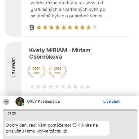
zahŕňa rôzne produkty a služby, od
gratulačných a svadobných kytíc po
smútočné kytice a pohrebné vence. ...
9
Kvety MIRIAM - Miriam
Csörnöková
Laureáti
ORLY Kvetinárstva
Live chat
Organizátor hodnotenia
Hodnotenie
Kontakt
01:25
Bright Side Solutions sp. z o.
Laureáti
Kontakt
o. sp. k.
Lista
ul. Ruska 22
wszystkich
Dobrý deň, radi Vám pomôžeme! 🙂 Kliknite na
Wrocław 50-079
Laureatów
príslušnú tému konverzácie! 🙂
KRS 0000749100 | Regon
Podmienky
381313360 | NIP 8943132676
Obchodné