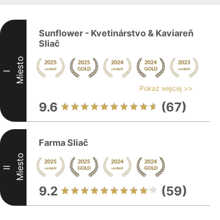
Sunflower - Kvetinárstvo & Kaviareň
Sliač
Miesto
I
Pokaż więcej >>
9.6
(67)
Farma Sliač
Miesto
II
9.2
(59)