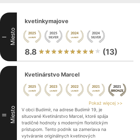
kvetinkymajove
Miesto
I
8.8
(13)
Kvetinárstvo Marcel
Pokaż więcej >>
Miesto
V obci Budimír, na adrese Budimír 19, je
II
situované Kvetinárstvo Marcel, ktoré spája
tradičné hodnoty s moderným floristickým
prístupom. Tento podnik sa zameriava na
vytváranie originálnych kvetinových