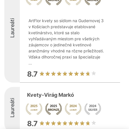
Laureáti
ArtFlor kvety so sídlom na Gudernovej 3
v Košiciach predstavuje etablované
kvetinárstvo, ktoré sa stalo
vyhľadávaným miestom pre všetkých
záujemcov o jedinečné kvetinové
aranžmány vhodné na rôzne príležitosti.
Vďaka dlhoročnej praxi sa špecializuje
...
8.7
Kvety-Virág Markó
Laureáti
8.7