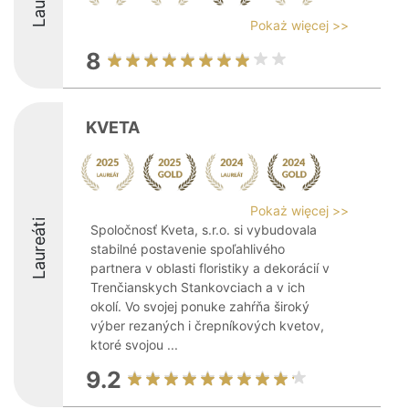
Pokaż więcej >>
8
KVETA
Pokaż więcej >>
Laureáti
Spoločnosť Kveta, s.r.o. si vybudovala
stabilné postavenie spoľahlivého
partnera v oblasti floristiky a dekorácií v
Trenčianskych Stankovciach a v ich
okolí. Vo svojej ponuke zahŕňa široký
výber rezaných i črepníkových kvetov,
ktoré svojou ...
9.2