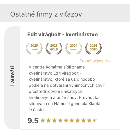
Ostatné firmy z viťazov
Edit virágbolt - kvetinárstvo
Pokaż więcej >>
V centre Komárna sídli známe
Laureáti
kvetinárstvo Edit virágbolt -
kvetinárstvo, ktoré sa už dlhodobo
podieľa na dotváraní výnimočných chvíľ
prostredníctvom unikátnych
kvetinových aranžmánov. Prevádzka
situovaná na Námestí generála Klapku
je často ...
9.5