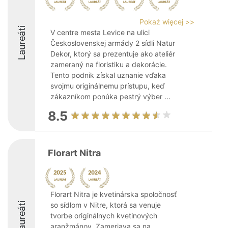
Pokaż więcej >>
Laureáti
V centre mesta Levice na ulici
Československej armády 2 sídli Natur
Dekor, ktorý sa prezentuje ako ateliér
zameraný na floristiku a dekorácie.
Tento podnik získal uznanie vďaka
svojmu originálnemu prístupu, keď
zákazníkom ponúka pestrý výber ...
8.5
Florart Nitra
Florart Nitra je kvetinárska spoločnosť
Laureáti
so sídlom v Nitre, ktorá sa venuje
tvorbe originálnych kvetinových
aranžmánov. Zameriava sa na