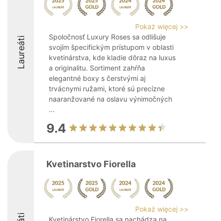
Pokaż więcej >>
Spoločnosť Luxury Roses sa odlišuje
Laureáti
svojím špecifickým prístupom v oblasti
kvetinárstva, kde kladie dôraz na luxus
a originalitu. Sortiment zahŕňa
elegantné boxy s čerstvými aj
trvácnymi ružami, ktoré sú precízne
naaranžované na oslavu výnimočných
...
9.4
Kvetinarstvo Fiorella
Pokaż więcej >>
Kvetinárstvo Fiorella sa nachádza na