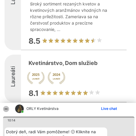
široký sortiment rezaných kvetov a
kvetinových aranžmánov vhodných na
rôzne príležitosti. Zameriava sa na
čerstvosť produktov a precízne
spracovanie, ...
8.5
Kvetinárstvo, Dom služieb
Laureáti
8.1
ORLY Kvetinárstva
Live chat
Organizátor hodnotenia
Hodnotenie
Kontakt
Bright Side Solutions sp. z o.
Laureáti
Kontakt
10:14
o. sp. k.
Lista
ul. Ruska 22
wszystkich
Dobrý deň, radi Vám pomôžeme! 🙂 Kliknite na
Wrocław 50-079
Laureatów