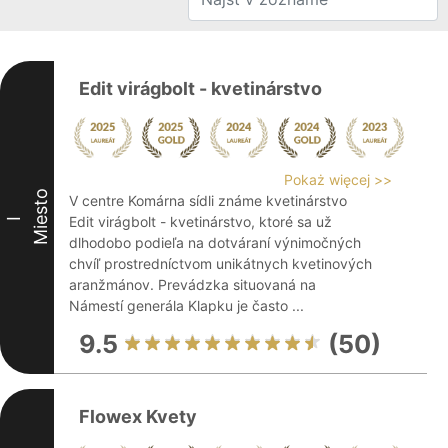
Edit virágbolt - kvetinárstvo
Pokaż więcej >>
Miesto
V centre Komárna sídli známe kvetinárstvo
Edit virágbolt - kvetinárstvo, ktoré sa už
I
dlhodobo podieľa na dotváraní výnimočných
chvíľ prostredníctvom unikátnych kvetinových
aranžmánov. Prevádzka situovaná na
Námestí generála Klapku je často ...
9.5
(50)
Flowex Kvety