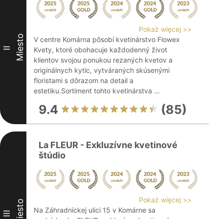
Pokaż więcej >>
Miesto
V centre Komárna pôsobí kvetinárstvo Flowex
II
Kvety, ktoré obohacuje každodenný život
klientov svojou ponukou rezaných kvetov a
originálnych kytíc, vytváraných skúsenými
floristami s dôrazom na detail a
estetiku.Sortiment tohto kvetinárstva ...
9.4
(85)
La FLEUR - Exkluzívne kvetinové
štúdio
Pokaż więcej >>
Miesto
Na Záhradníckej ulici 15 v Komárne sa
III