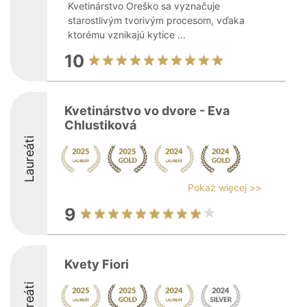
Kvetinárstvo Oreško sa vyznačuje
starostlivým tvorivým procesom, vďaka
ktorému vznikajú kytice ...
10
Kvetinárstvo vo dvore - Eva
Chlustiková
Laureáti
Pokaż więcej >>
9
Kvety Fiori
Laureáti