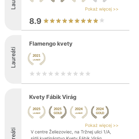
Pokaż więcej >>
8.9
Flamengo kvety
Laureáti
Kvety Fábik Virág
Pokaż więcej >>
Laureáti
V centre Želiezoviec, na Tržnej ulici 1/A,
sídli kvetinárstvo Kvety Fábik Virág,