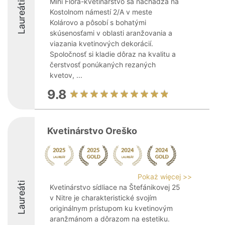
Mini Flóra-kvetinárstvo sa nachádza na
Laureáti
Kostolnom námestí 2/A v meste
Kolárovo a pôsobí s bohatými
skúsenosťami v oblasti aranžovania a
viazania kvetinových dekorácií.
Spoločnosť si kladie dôraz na kvalitu a
čerstvosť ponúkaných rezaných
kvetov, ...
9.8
Kvetinárstvo Oreško
Pokaż więcej >>
Laureáti
Kvetinárstvo sídliace na Štefánikovej 25
v Nitre je charakteristické svojím
originálnym prístupom ku kvetinovým
aranžmánom a dôrazom na estetiku.